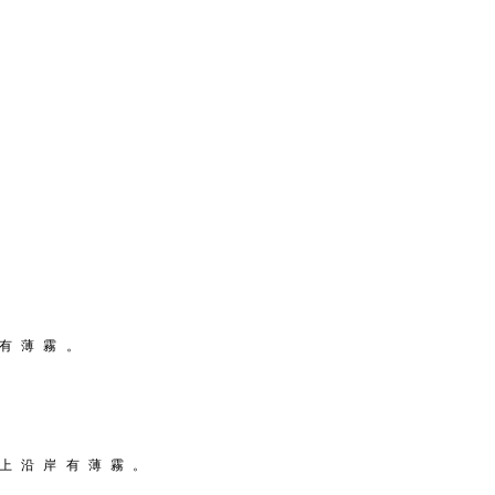
 有 薄 霧 。
 上 沿 岸 有 薄 霧 。