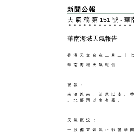
天 氣 稿 第 151 號 
＊
＊
＊
＊
＊
＊
＊
＊
＊
＊
＊
＊
＊
華南海域天氣報告
香 港 天 文 台 在 二 月 二 十 七
華 南 海 域 天 氣 報 告
警 報 ：
南 澳 以 南 、 汕 尾 以 南 、 香
。 北 部 灣 以 南 有 霧 。
天 氣 概 況 ：
一 股 偏 東 氣 流 正 影 響 華 南