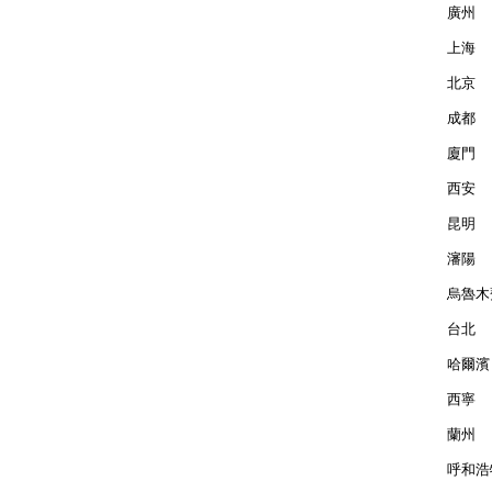
廣州  
上海  
北京  
成都  
廈門  
西安  
昆明  
瀋陽  
烏魯木齊
台北  
哈爾濱 
西寧  
蘭州  
呼和浩特