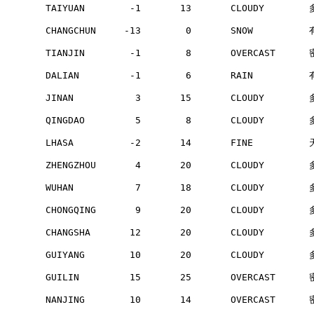
        TAIYUAN        -1       13       CLOUDY       
        CHANGCHUN     -13        0       SNOW         
        TIANJIN        -1        8       OVERCAST     
        DALIAN         -1        6       RAIN         
        JINAN           3       15       CLOUDY       
        QINGDAO         5        8       CLOUDY       
        LHASA          -2       14       FINE         
        ZHENGZHOU       4       20       CLOUDY       
        WUHAN           7       18       CLOUDY       
        CHONGQING       9       20       CLOUDY       
        CHANGSHA       12       20       CLOUDY       
        GUIYANG        10       20       CLOUDY       
        GUILIN         15       25       OVERCAST     
        NANJING        10       14       OVERCAST     