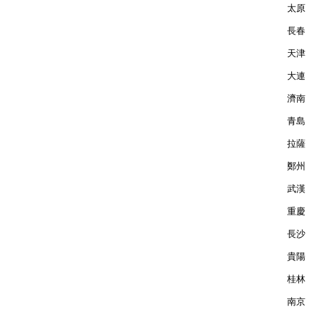
太原  
長春  
天津  
大連  
濟南  
青島  
拉薩  
鄭州  
武漢  
重慶  
長沙  
貴陽  
桂林  
南京  