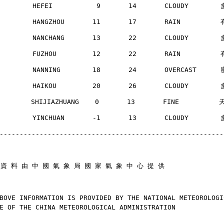
        HEFEI           9       14       CLOUDY       
        HANGZHOU       11       17       RAIN         
        NANCHANG       13       22       CLOUDY       
        FUZHOU         12       22       RAIN         
        NANNING        18       24       OVERCAST     
        HAIKOU         20       26       CLOUDY       
       SHIJIAZHUANG    0       13       FINE          
        YINCHUAN       -1       13       CLOUDY       
--------------------------------------------------------
 資 料 由 中 國 氣 象 局 國 家 氣 象 中 心 提 供
BOVE INFORMATION IS PROVIDED BY THE NATIONAL METEOROLOGI
E OF THE CHINA METEOROLOGICAL ADMINISTRATION