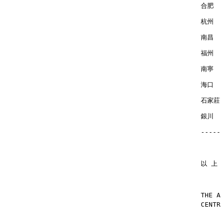
合肥  
杭州  
南昌  
福州  
南寧  
海口  
石家莊 
銀川  
-----
以 上
THE A
CENTR