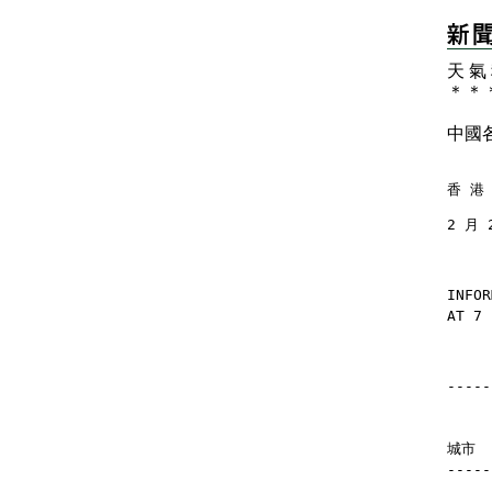
天 氣
＊
＊
中國
香 港 
2 月 
INFOR
AT 7 
-----
    
    
城市  
-----