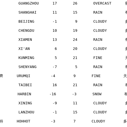
        GUANGZHOU      17       26       OVERCAST     
        SHANGHAI       11       15       RAIN         
        BEIJING        -1        9       CLOUDY       
        CHENGDU        10       19       CLOUDY       
        XIAMEN         13       24       RAIN         
        XI'AN           6       20       CLOUDY       
        KUNMING         5       21       FINE         
        SHENYANG       -7        5       RAIN         
      URUMQI         -4        9       FINE          
        TAIBEI         16       21       RAIN         
       HARBIN        -16       -3       SNOW          
        XINING         -9       11       CLOUDY       
        LANZHOU        -1       15       CLOUDY       
      HOHHOT         -3        7       CLOUDY        