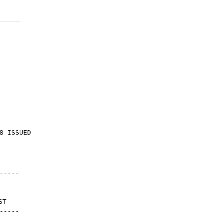
8 ISSUED
-----
ST
-----