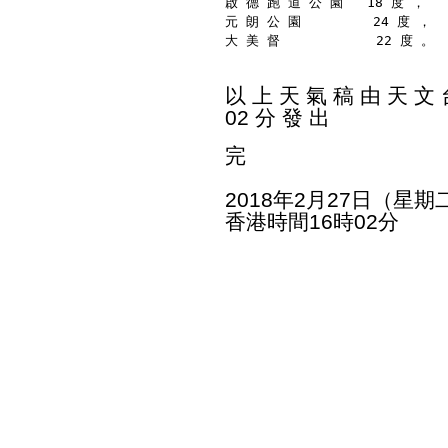
啟 德 跑 道 公 園   18 度 ，
元 朗 公 園         24 度 ，
大 美 督            22 度 。
以 上 天 氣 稿 由 天 文 台
02 分 發 出
完
2018年2月27日（星期
香港時間16時02分