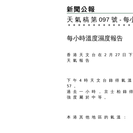
天 氣 稿 第 097 號 
＊
＊
＊
＊
＊
＊
＊
＊
＊
＊
＊
＊
＊
每小時溫度濕度報告
香 港 天 文 台 在 2 月 27 日 下
天 氣 報 告
下 午 4 時 天 文 台 錄 得 氣 溫
57 。
過 去 一 小 時 ， 京 士 柏 錄 得
強 度 屬 於 中 等 。
本 港 其 他 地 區 的 氣 溫 ：