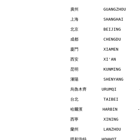
廣州          GUANGZHOU     
上海          SHANGHAI      
北京          BEIJING       
成都          CHENGDU       
廈門          XIAMEN        
西安          XI'AN         
昆明          KUNMING       
瀋陽          SHENYANG      
烏魯木齊      URUMQI         -
台北          TAIBEI        
哈爾濱        HARBIN        -
西寧          XINING        
蘭州          LANZHOU       
呼和浩特      HOHHOT         -