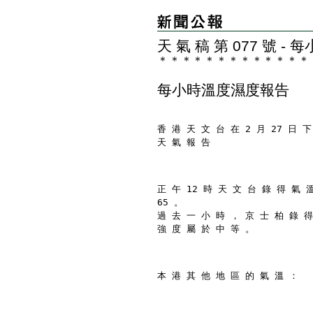
天 氣 稿 第 077 號 
＊
＊
＊
＊
＊
＊
＊
＊
＊
＊
＊
＊
＊
每小時溫度濕度報告
香 港 天 文 台 在 2 月 27 日 下
天 氣 報 告
正 午 12 時 天 文 台 錄 得 氣 
65 。
過 去 一 小 時 ， 京 士 柏 錄 得
強 度 屬 於 中 等 。
本 港 其 他 地 區 的 氣 溫 ：