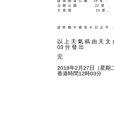
啟 德 跑 道 公 園   19 度 ，
元 朗 公 園         22 度 ，
大 美 督            23 度 。
從 昨 晚 午 夜 至 今 日 正 午 ，
以 上 天 氣 稿 由 天 文 台
03 分 發 出
完
2018年2月27日（星期
香港時間12時03分