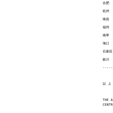
合肥  
杭州  
南昌  
福州  
南寧  
海口  
石家莊 
銀川  
-----
以 上
THE A
CENTR