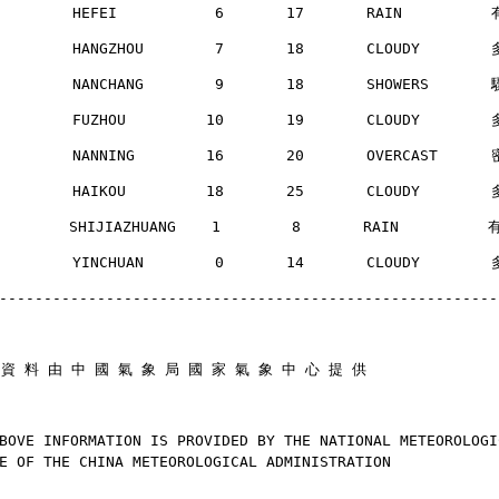
        HEFEI           6       17       RAIN         
        HANGZHOU        7       18       CLOUDY       
        NANCHANG        9       18       SHOWERS      
        FUZHOU         10       19       CLOUDY       
        NANNING        16       20       OVERCAST     
        HAIKOU         18       25       CLOUDY       
       SHIJIAZHUANG    1        8       RAIN          
        YINCHUAN        0       14       CLOUDY       
--------------------------------------------------------
 資 料 由 中 國 氣 象 局 國 家 氣 象 中 心 提 供
BOVE INFORMATION IS PROVIDED BY THE NATIONAL METEOROLOGI
E OF THE CHINA METEOROLOGICAL ADMINISTRATION