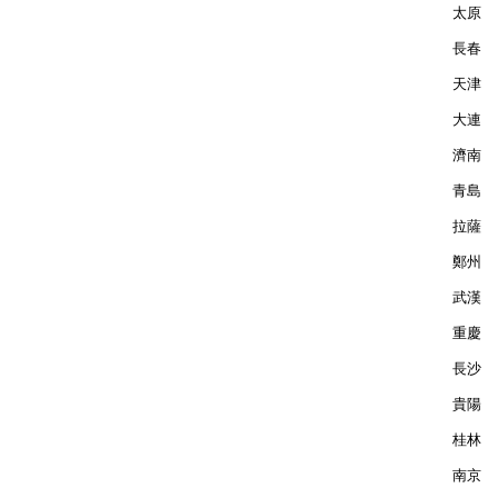
太原  
長春  
天津  
大連  
濟南  
青島  
拉薩  
鄭州  
武漢  
重慶  
長沙  
貴陽  
桂林  
南京  