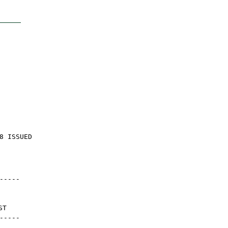
8 ISSUED
-----
ST
-----