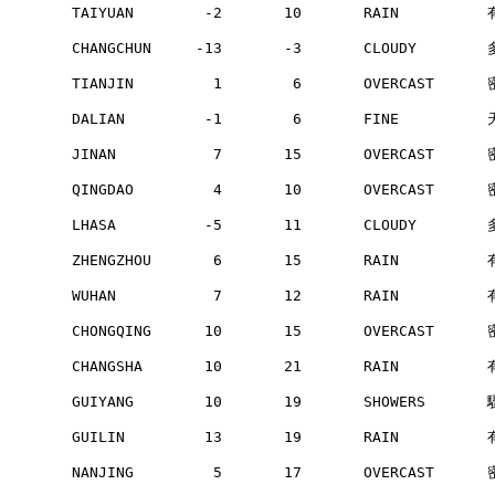
        TAIYUAN        -2       10       RAIN         
        CHANGCHUN     -13       -3       CLOUDY       
        TIANJIN         1        6       OVERCAST     
        DALIAN         -1        6       FINE         
        JINAN           7       15       OVERCAST     
        QINGDAO         4       10       OVERCAST     
        LHASA          -5       11       CLOUDY       
        ZHENGZHOU       6       15       RAIN         
        WUHAN           7       12       RAIN         
        CHONGQING      10       15       OVERCAST     
        CHANGSHA       10       21       RAIN         
        GUIYANG        10       19       SHOWERS      
        GUILIN         13       19       RAIN         
        NANJING         5       17       OVERCAST     