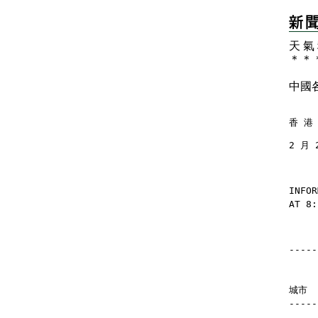
天 氣
＊
＊
中國
香 港 
2 月 
INFOR
AT 8:
-----
    
    
城市  
-----