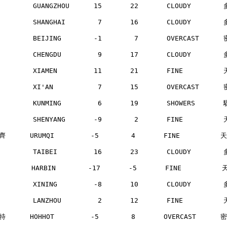
        GUANGZHOU      15       22       CLOUDY       
        SHANGHAI        7       16       CLOUDY       
        BEIJING        -1        7       OVERCAST     
        CHENGDU         9       17       CLOUDY       
        XIAMEN         11       21       FINE         
        XI'AN           7       15       OVERCAST     
        KUNMING         6       19       SHOWERS      
        SHENYANG       -9        2       FINE         
      URUMQI         -5        4       FINE          
        TAIBEI         16       23       CLOUDY       
       HARBIN        -17       -5       FINE          
        XINING         -8       10       CLOUDY       
        LANZHOU         2       12       FINE         
      HOHHOT         -5        8       OVERCAST      