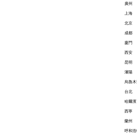
廣州  
上海  
北京  
成都  
廈門  
西安  
昆明  
瀋陽  
烏魯木齊
台北  
哈爾濱 
西寧  
蘭州  
呼和浩特