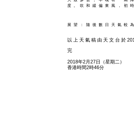
度 。 吹 和 緩 偏 東 風 ， 初 時
展 望 ： 隨 後 數 日 天 氣 較 為
以 上 天 氣 稿 由 天 文 台 於 2018
完
2018年2月27日（星期二）
香港時間2時46分