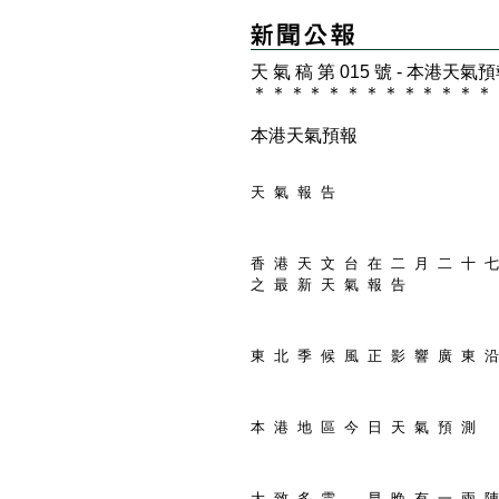
天 氣 稿 第 015 號 - 本港天氣
＊
＊
＊
＊
＊
＊
＊
＊
＊
＊
＊
＊
＊
本港天氣預報
天 氣 報 告
香 港 天 文 台 在 二 月 二 十 七
之 最 新 天 氣 報 告
東 北 季 候 風 正 影 響 廣 東 沿
本 港 地 區 今 日 天 氣 預 測
大 致 多 雲 ， 早 晚 有 一 兩 陣