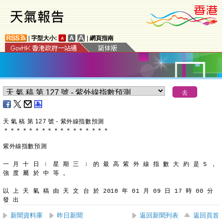
|
字型大小:
|
網頁指南
天 氣 稿 第 127 號 - 紫外線指數預測
＊
＊
＊
＊
＊
＊
＊
＊
＊
＊
＊
＊
＊
＊
＊
＊
＊
紫外線指數預測
一 月 十 日 ﹝ 星 期 三 ﹞ 的 最 高 紫 外 線 指 數 大 約 是 5 ，
強 度 屬 於 中 等 。
以 上 天 氣 稿 由 天 文 台 於 2018 年 01 月 09 日 17 時 00 分 
發 出
新聞資料庫
昨日新聞
返回新聞列表
返回頁首