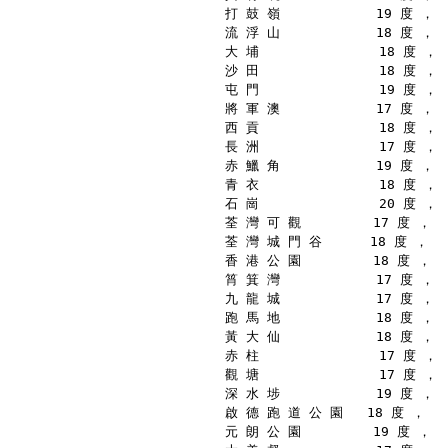
打 鼓 嶺            19 度 ，
流 浮 山            18 度 ，
大 埔               18 度 ，
沙 田               18 度 ，
屯 門               19 度 ，
將 軍 澳            17 度 ，
西 貢               18 度 ，
長 洲               17 度 ，
赤 鱲 角            19 度 ，
青 衣               18 度 ，
石 崗               20 度 ，
荃 灣 可 觀         17 度 ，
荃 灣 城 門 谷      18 度 ，
香 港 公 園         18 度 ，
筲 箕 灣            17 度 ，
九 龍 城            17 度 ，
跑 馬 地            18 度 ，
黃 大 仙            18 度 ，
赤 柱               17 度 ，
觀 塘               17 度 ，
深 水 埗            19 度 ，
啟 德 跑 道 公 園   18 度 ，
元 朗 公 園         19 度 ，