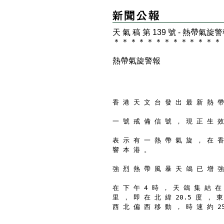
天 氣 稿 第 139 號 - 熱帶氣旋
＊
＊
＊
＊
＊
＊
＊
＊
＊
＊
＊
＊
＊
熱帶氣旋警報
香 港 天 文 台 發 出 最 新 熱 帶
一 號 戒 備 信 號 ， 現 正 生 效
表 示 有 一 熱 帶 氣 旋 ， 在 香
響 本 港 。
強 烈 熱 帶 風 暴 天 鴿 已 增 強
在 下 午 4 時 ， 天 鴿 集 結 在
里 ， 即 在 北 緯 20.5 度 ， 東
西 北 偏 西 移 動 ， 時 速 約 2