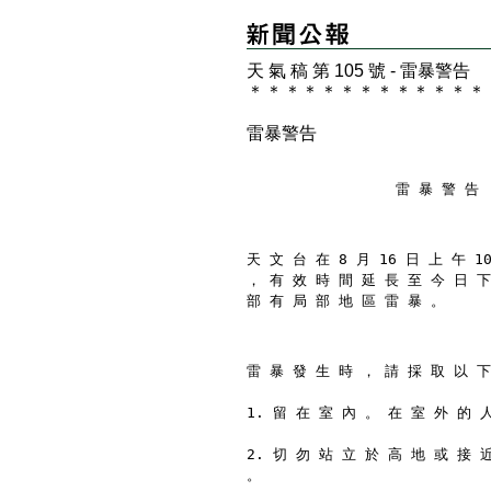
天 氣 稿 第 105 號 - 雷暴警告
＊
＊
＊
＊
＊
＊
＊
＊
＊
＊
＊
＊
＊
雷暴警告
                 雷 暴 警 告
天 文 台 在 8 月 16 日 上 午 1
， 有 效 時 間 延 長 至 今 日 下
部 有 局 部 地 區 雷 暴 。
雷 暴 發 生 時 ， 請 採 取 以 下
1. 留 在 室 內 。 在 室 外 的 
2. 切 勿 站 立 於 高 地 或 接 
。