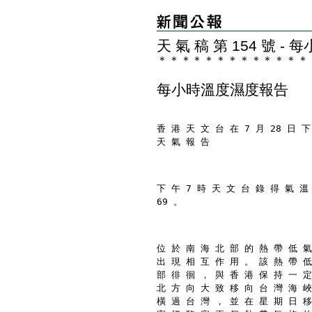
天 氣 稿 第 154 號 
＊
＊
＊
＊
＊
＊
＊
＊
＊
＊
＊
＊
＊
每小時溫度濕度報告
香 港 天 文 台 在 7 月 28 日 下
天 氣 報 告
下 午 7 時 天 文 台 錄 得 氣 溫
69 。
位 於 南 海 北 部 的 熱 帶 低 氣
出 現 相 互 作 用 。 該 熱 帶 低
部 徘 徊 ， 與 香 港 保 持 一 定
北 方 向 大 致 移 向 台 灣 海 峽
橫 過 台 灣 ， 並 在 星 期 日 移