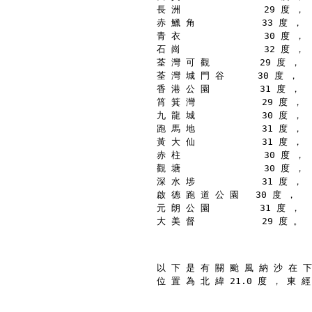
長 洲               29 度 ，
赤 鱲 角            33 度 ，
青 衣               30 度 ，
石 崗               32 度 ，
荃 灣 可 觀         29 度 ，
荃 灣 城 門 谷      30 度 ，
香 港 公 園         31 度 ，
筲 箕 灣            29 度 ，
九 龍 城            30 度 ，
跑 馬 地            31 度 ，
黃 大 仙            31 度 ，
赤 柱               30 度 ，
觀 塘               30 度 ，
深 水 埗            31 度 ，
啟 德 跑 道 公 園   30 度 ，
元 朗 公 園         31 度 ，
大 美 督            29 度 。
以 下 是 有 關 颱 風 納 沙 在 下
位 置 為 北 緯 21.0 度 ， 東 經