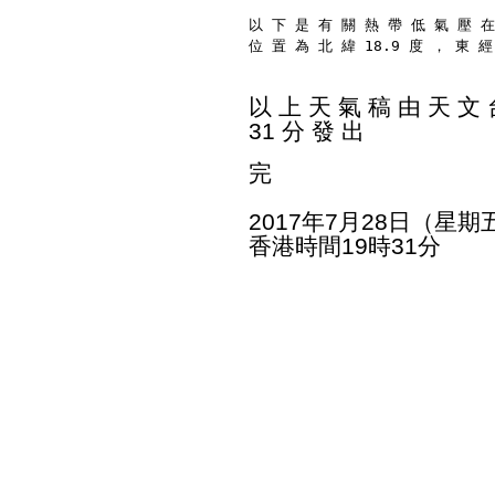
以 下 是 有 關 熱 帶 低 氣 壓 在
位 置 為 北 緯 18.9 度 ， 東 經
以 上 天 氣 稿 由 天 文 台
31 分 發 出
完
2017年7月28日（星期
香港時間19時31分