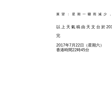
展 望 ： 星 期 一 驟 雨 減 少 ，
以 上 天 氣 稿 由 天 文 台 於 2017
完
2017年7月22日（星期六）
香港時間22時45分