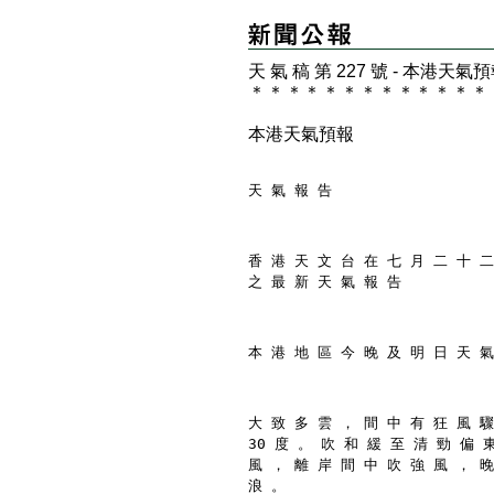
天 氣 稿 第 227 號 - 本港天氣
＊
＊
＊
＊
＊
＊
＊
＊
＊
＊
＊
＊
＊
本港天氣預報
天 氣 報 告
香 港 天 文 台 在 七 月 二 十 二
之 最 新 天 氣 報 告
本 港 地 區 今 晚 及 明 日 天 氣
大 致 多 雲 ， 間 中 有 狂 風 驟
30 度 。 吹 和 緩 至 清 勁 偏 
風 ， 離 岸 間 中 吹 強 風 ， 晚
浪 。