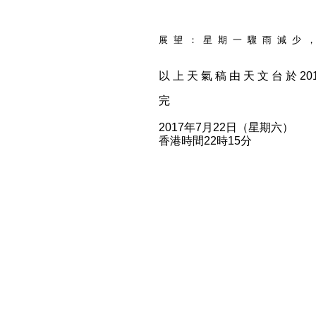
展 望 ： 星 期 一 驟 雨 減 少 ，
以 上 天 氣 稿 由 天 文 台 於 2017
完
2017年7月22日（星期六）
香港時間22時15分