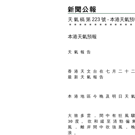
天 氣 稿 第 223 號 - 本港天氣
＊
＊
＊
＊
＊
＊
＊
＊
＊
＊
＊
＊
＊
本港天氣預報
天 氣 報 告
香 港 天 文 台 在 七 月 二 十 二
最 新 天 氣 報 告
本 港 地 區 今 晚 及 明 日 天 氣
大 致 多 雲 ， 間 中 有 狂 風 驟
30 度 。 吹 和 緩 至 清 勁 偏 
風 ， 離 岸 間 中 吹 強 風 ， 晚
浪 。