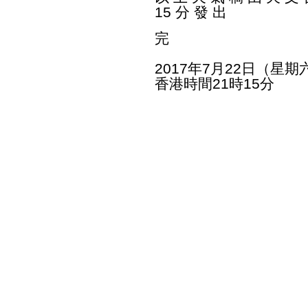
15 分 發 出
完
2017年7月22日（星期
香港時間21時15分