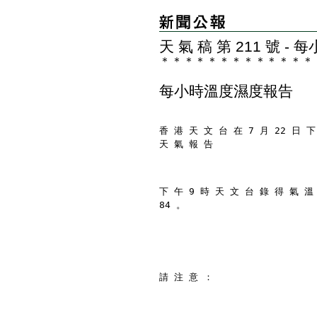
天 氣 稿 第 211 號 
＊
＊
＊
＊
＊
＊
＊
＊
＊
＊
＊
＊
＊
每小時溫度濕度報告
香 港 天 文 台 在 7 月 22 日 下
天 氣 報 告
下 午 9 時 天 文 台 錄 得 氣 溫
84 。
請 注 意 ：