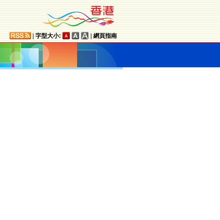
|
字型大小:
|
網頁指南