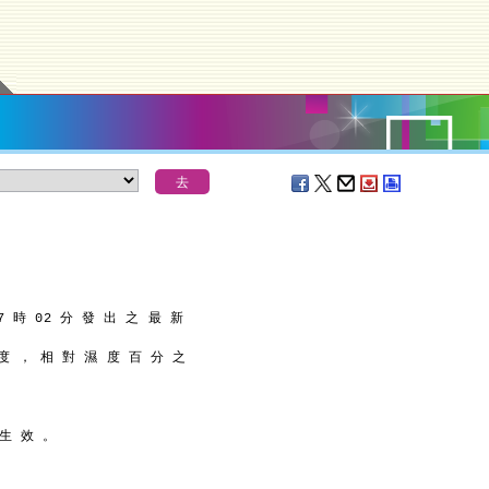
7 時 02 分 發 出 之 最 新
 度 ， 相 對 濕 度 百 分 之
 生 效 。