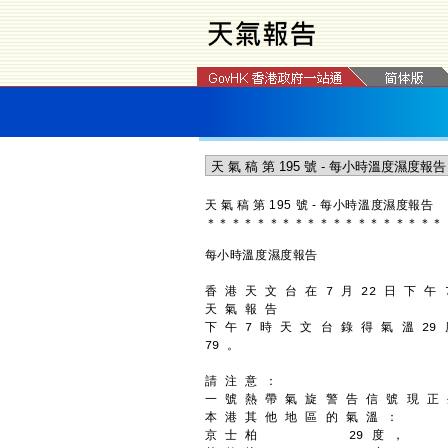
天 氣 稿 第 195 號 - 每小時溫度濕度報告
＊
＊
＊
＊
＊
＊
＊
＊
＊
＊
＊
＊
＊
＊
＊
＊
＊
＊
＊
每小時溫度濕度報告
香 港 天 文 台 在 7 月 22 日 下 午 
天 氣 報 告
下 午 7 時 天 文 台 錄 得 氣 溫 29
79 。
請 注 意 ：
一 號 熱 帶 氣 旋 警 告 信 號 現 正
本 港 其 他 地 區 的 氣 溫 ：
京 士 柏            29 度 ，