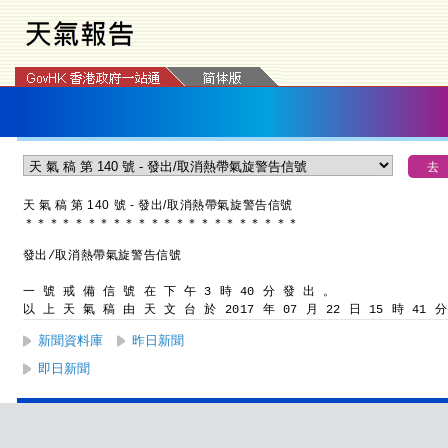
天 氣 稿 第 140 號 - 發出/取消熱帶氣旋警告信號
＊
＊
＊
＊
＊
＊
＊
＊
＊
＊
＊
＊
＊
＊
＊
＊
＊
＊
＊
＊
＊
＊
發出/取消熱帶氣旋警告信號
一 號 戒 備 信 號 在 下 午 3 時 40 分 發 出 。
以 上 天 氣 稿 由 天 文 台 於 2017 年 07 月 22 日 15 時 41 
新聞資料庫
昨日新聞
即日新聞