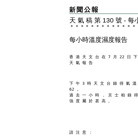
天 氣 稿 第 130 號 
＊
＊
＊
＊
＊
＊
＊
＊
＊
＊
＊
＊
＊
每小時溫度濕度報告
香 港 天 文 台 在 7 月 22 日 下
天 氣 報 告
下 午 3 時 天 文 台 錄 得 氣 溫
62 。
過 去 一 小 時 ， 京 士 柏 錄 得
強 度 屬 於 甚 高 。
請 注 意 ：