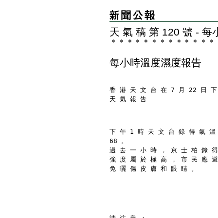
天 氣 稿 第 120 號 
＊
＊
＊
＊
＊
＊
＊
＊
＊
＊
＊
＊
＊
每小時溫度濕度報告
香 港 天 文 台 在 7 月 22 日 下
天 氣 報 告
下 午 1 時 天 文 台 錄 得 氣 溫
68 。
過 去 一 小 時 ， 京 士 柏 錄 得
強 度 屬 於 極 高 ， 市 民 應 避
免 曬 傷 皮 膚 和 眼 睛 。