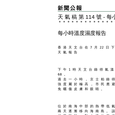
天 氣 稿 第 114 號 
＊
＊
＊
＊
＊
＊
＊
＊
＊
＊
＊
＊
＊
每小時溫度濕度報告
香 港 天 文 台 在 7 月 22 日 下
天 氣 報 告
下 午 1 時 天 文 台 錄 得 氣 溫
68 。
過 去 一 小 時 ， 京 士 柏 錄 得
強 度 屬 於 極 高 ， 市 民 應 避
免 曬 傷 皮 膚 和 眼 睛 。
位 於 南 海 中 部 的 熱 帶 低 氣
兩 天 逐 漸 移 向 海 南 島 。 該