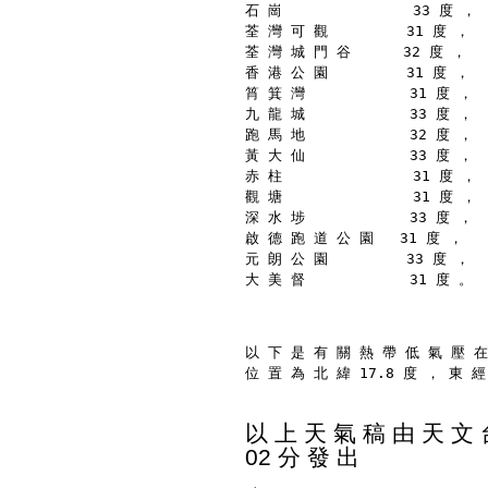
石 崗               33 度 ，
荃 灣 可 觀         31 度 ，
荃 灣 城 門 谷      32 度 ，
香 港 公 園         31 度 ，
筲 箕 灣            31 度 ，
九 龍 城            33 度 ，
跑 馬 地            32 度 ，
黃 大 仙            33 度 ，
赤 柱               31 度 ，
觀 塘               31 度 ，
深 水 埗            33 度 ，
啟 德 跑 道 公 園   31 度 ，
元 朗 公 園         33 度 ，
大 美 督            31 度 。
以 下 是 有 關 熱 帶 低 氣 壓 在
位 置 為 北 緯 17.8 度 ， 東 經
以 上 天 氣 稿 由 天 文 台
02 分 發 出