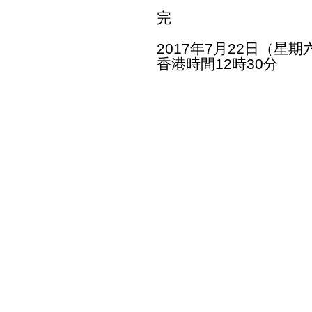
完
2017年7月22日（星期
香港時間12時30分