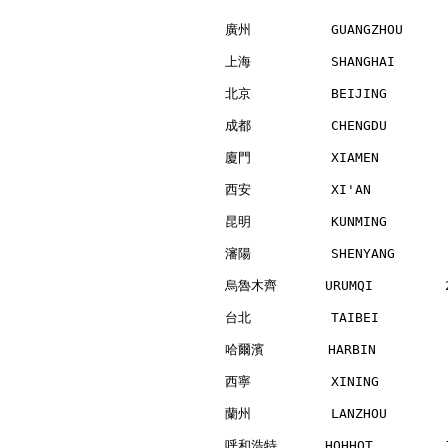
廣州          GUANGZHOU     
上海          SHANGHAI      
北京          BEIJING       
成都          CHENGDU       
廈門          XIAMEN        
西安          XI'AN         
昆明          KUNMING       
瀋陽          SHENYANG      
烏魯木齊      URUMQI         2
台北          TAIBEI        
哈爾濱        HARBIN         
西寧          XINING        
蘭州          LANZHOU       
呼和浩特      HOHHOT         1