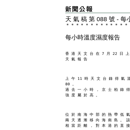
天 氣 稿 第 088 號 
＊
＊
＊
＊
＊
＊
＊
＊
＊
＊
＊
＊
＊
每小時溫度濕度報告
香 港 天 文 台 在 7 月 22 日 上
天 氣 報 告
上 午 11 時 天 文 台 錄 得 氣 
80 。
過 去 一 小 時 ， 京 士 柏 錄 得
強 度 屬 於 高 。
位 於 南 海 中 部 的 熱 帶 低 氣
兩 天 逐 漸 移 向 海 南 島 。 該
相 當 距 離 ， 對 本 港 的 直 接