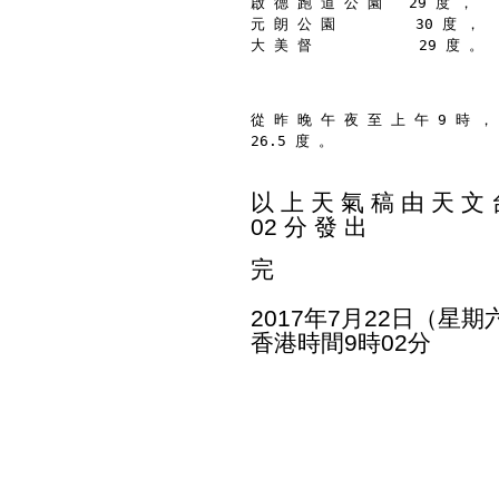
啟 德 跑 道 公 園   29 度 ，
元 朗 公 園         30 度 ，
大 美 督            29 度 。
從 昨 晚 午 夜 至 上 午 9 時 ，
26.5 度 。
以 上 天 氣 稿 由 天 文 台
02 分 發 出
完
2017年7月22日（星期
香港時間9時02分