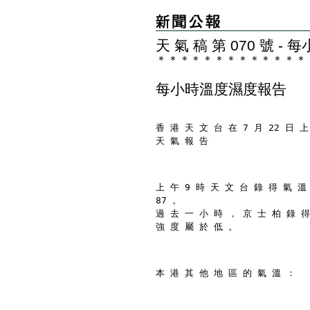
天 氣 稿 第 070 號 
＊
＊
＊
＊
＊
＊
＊
＊
＊
＊
＊
＊
＊
每小時溫度濕度報告
香 港 天 文 台 在 7 月 22 日 上
天 氣 報 告
上 午 9 時 天 文 台 錄 得 氣 溫
87 。
過 去 一 小 時 ， 京 士 柏 錄 得
強 度 屬 於 低 。
本 港 其 他 地 區 的 氣 溫 ：