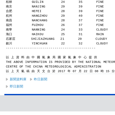
桂林          GUILIN         24       35       FINE    
南京          NANJING        29       39       FINE    
合肥          HEFEI          28       39       FINE    
杭州          HANGZHOU       29       40       FINE    
南昌          NANCHANG       28       37       FINE    
福州          FUZHOU         26       37       FINE    
南寧          NANNING        24       33       CLOUDY  
海口          HAIKOU         25       31       RAIN    
石家莊        SHIJIAZHUANG   21       29       CLOUDY   
銀川          YINCHUAN       22       32       CLOUDY  
----------------------------------------------
以 上 資 料 由 中 國 氣 象 局 國 家 氣 象 中 心 提 供
THE ABOVE INFORMATION IS PROVIDED BY THE NATIONAL METEO
CENTRE OF THE CHINA METEOROLOGICAL ADMINISTRATION
以 上 天 氣 稿 由 天 文 台 於 2017 年 07 月 22 日 08 時 15 
新聞資料庫
昨日新聞
即日新聞