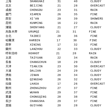
上海          SHANGHAI       31       40       CLOUDY  
北京          BEIJING        21       28       OVERCAST
成都          CHENGDU        23       31       RAIN    
廈門          XIAMEN         26       35       FINE    
西安          XI'AN          29       39       SHOWERS 
昆明          KUNMING        16       22       RAIN    
瀋陽          SHENYANG       21       27       CLOUDY  
烏魯木齊      URUMQI         21       31       FINE     
台北          TAIBEI         28       36       FINE    
哈爾濱        HARBIN         17       30       FINE     
西寧          XINING         17       32       FINE    
蘭州          LANZHOU        22       33       CLOUDY  
呼和浩特      HOHHOT         21       28       RAIN     
太原          TAIYUAN        22       34       RAIN    
長春          CHANGCHUN      18       29       CLOUDY  
天津          TIANJIN        23       30       OVERCAST
大連          DALIAN         24       29       CLOUDY  
濟南          JINAN          28       34       CLOUDY  
青島          QINGDAO        26       32       CLOUDY  
拉薩          LHASA          17       26       OVERCAST
鄭州          ZHENGZHOU      27       37       FINE    
武漢          WUHAN          29       37       FINE    
重慶          CHONGQING      28       38       FINE    
長沙          CHANGSHA       29       37       FINE    
貴陽          GUIYANG        20       28       CLOUDY  