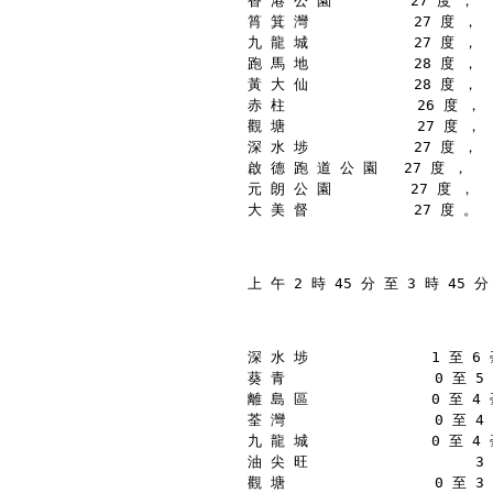
香 港 公 園         27 度 ，
筲 箕 灣            27 度 ，
九 龍 城            27 度 ，
跑 馬 地            28 度 ，
黃 大 仙            28 度 ，
赤 柱               26 度 ，
觀 塘               27 度 ，
深 水 埗            27 度 ，
啟 德 跑 道 公 園   27 度 ，
元 朗 公 園         27 度 ，
大 美 督            27 度 。
上 午 2 時 45 分 至 3 時 45 
深 水 埗              1 至 6
葵 青                 0 至 
離 島 區              0 至 4
荃 灣                 0 至 
九 龍 城              0 至 4
油 尖 旺                   
觀 塘                 0 至 