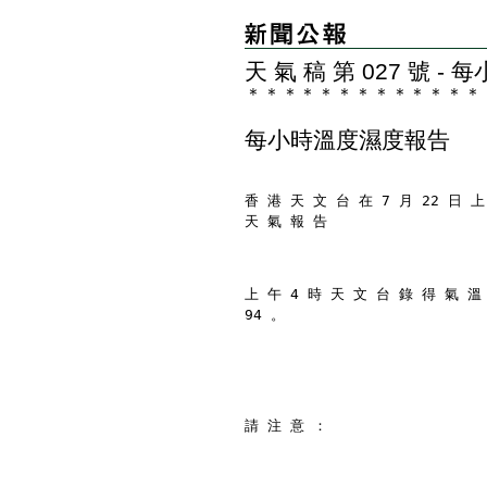
天 氣 稿 第 027 號 
＊
＊
＊
＊
＊
＊
＊
＊
＊
＊
＊
＊
＊
每小時溫度濕度報告
香 港 天 文 台 在 7 月 22 日 上
天 氣 報 告
上 午 4 時 天 文 台 錄 得 氣 溫
94 。
請 注 意 ：