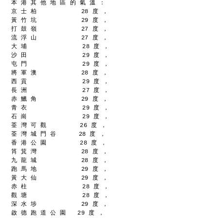
本 港 其 他 地 區 的 氣 溫 ：
京 士 柏            28 度 ，
黃 竹 坑            29 度 ，
打 鼓 嶺            27 度 ，
流 浮 山            27 度 ，
大 埔               28 度 ，
沙 田               29 度 ，
屯 門               29 度 ，
將 軍 澳            28 度 ，
西 貢               29 度 ，
長 洲               27 度 ，
赤 鱲 角            29 度 ，
青 衣               29 度 ，
石 崗               29 度 ，
荃 灣 可 觀         26 度 ，
荃 灣 城 門 谷      28 度 ，
香 港 公 園         28 度 ，
筲 箕 灣            28 度 ，
九 龍 城            28 度 ，
跑 馬 地            29 度 ，
黃 大 仙            29 度 ，
赤 柱               28 度 ，
觀 塘               28 度 ，
深 水 埗            29 度 ，
啟 德 跑 道 公 園   29 度 ，