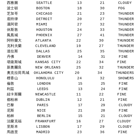
西雅圖        SEATTLE           13        21      CLOUDY
波士頓        BOSTON            18        30      FOG   
芝加哥        CHICAGO           21        23      THUNDE
底特律        DETROIT           20        27      THUNDE
邁阿密        MIAMI             27        32      THUNDE
休斯敦        HOUSTON           24        33      THUNDE
鳳凰城        PHOENIX           27        41      THUNDE
阿特蘭大      ATLANTA           22        30      THUNDE
克利夫蘭      CLEVELAND         19        27      THUNDE
達拉斯        DALLAS            25        35      THUNDE
丹佛          DENVER            14        31      FINE 
堪薩斯城      KANSAS CITY       22        34      FINE  
新奧爾良      NEW ORLEANS       25        32      THUNDE
奧克拉荷馬城  OKLAHOMA CITY     20        34      THUNDER
檀香山        HONOLULU          24        32      SHOWER
倫敦          LONDON            15        25      FINE 
利茲          LEEDS             13        24      FINE 
紐卡斯爾      NEWCASTLE         11        22      FINE  
都柏林        DUBLIN            12        21      FINE  
巴黎          PARIS             17        29      CLOUD
尼斯          NICE              21        28      FINE 
柏林          BERLIN            15        21      CLOUD
法蘭克福      FRANKFURT         16        27      CLOUDY
里斯本        LISBON            17        29      CLOUDY
馬德里        MADRID            23        36      FINE  