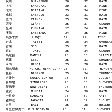
廣州          GUANGZHOU         26        32      RAIN 
上海          SHANGHAI          29        37      FINE 
北京          BEIJING           25        34      FINE 
成都          CHENGDU           23        31      RAIN 
廈門          XIAMEN            25        29      RAIN 
西安          XI'AN             25        37      CLOUD
昆明          KUNMING           17        24      RAIN 
瀋陽          SHENYANG          24        35      FINE 
烏魯木齊      URUMQI            17        29      FINE  
台北          TAIBEI            28        34      OVERC
首爾          SEOUL             25        31      RAIN 
東京          TOKYO             25        34      CLOUD
馬尼拉        MANILA            26        33      DRIZZ
宿霧          CEBU              25        31      SHOWE
河內          HANOI             25        28      RAIN 
胡志明市      HO CHI MINH CITY  25        31      THUNDE
曼谷          BANGKOK           25        34      THUND
吉隆坡        KUALA LUMPUR      23        33      CLOUDY
新加坡        SINGAPORE         25        33      SHOWER
新德里        NEW DELHI         27        34      THUNDE
孟買          MUMBAI            24        30      RAIN 
卡拉奇        KARACHI           28        32      RAIN  
雅加達        JAKARTA           24        32      CLOUDY
峇里          BALI              25        28      BRIGH
斯里巴加灣市  B.S.BEGAWAN       25        31      SHOWERS