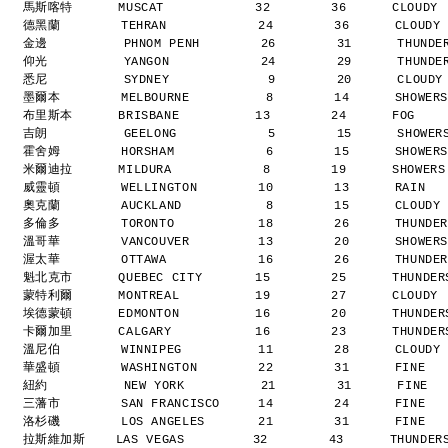
馬斯喀特      MUSCAT            32        36      CLOUDY
德黑蘭        TEHRAN            24        36      CLOUDY
金邊          PHNOM PENH        26        31      THUND
仰光          YANGON            24        29      THUND
悉尼          SYDNEY             9        20      CLOUD
墨爾本        MELBOURNE          8        14      SHOWER
布里斯本      BRISBANE          13        24      FOG   
吉朗          GEELONG            5        15      SHOWE
霍舍姆        HORSHAM            6        15      SHOWER
米爾迪拉      MILDURA            8        19      SHOWER
威靈頓        WELLINGTON        10        13      RAIN  
奧克蘭        AUCKLAND           8        15      CLOUDY
多倫多        TORONTO           18        26      THUNDE
溫哥華        VANCOUVER         13        20      SHOWER
渥太華        OTTAWA            16        26      THUNDE
魁北克市      QUEBEC CITY       15        25      THUNDE
蒙特利爾      MONTREAL          19        27      CLOUDY
埃德蒙頓      EDMONTON          16        20      THUNDE
卡爾加里      CALGARY           16        23      THUNDE
溫尼伯        WINNIPEG          11        28      CLOUDY
華盛頓        WASHINGTON        22        31      FINE  
紐約          NEW YORK          21        31      FINE 
三藩市        SAN FRANCISCO     14        24      FINE  
洛杉磯        LOS ANGELES       21        31      FINE  
拉斯維加斯    LAS VEGAS         32        43      THUNDER