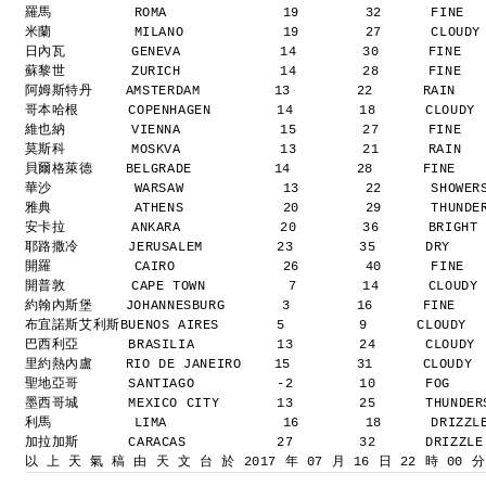
羅馬          ROMA              19        32      FINE 
米蘭          MILANO            19        27      CLOUD
日內瓦        GENEVA            14        30      FINE  
蘇黎世        ZURICH            14        28      FINE  
阿姆斯特丹    AMSTERDAM         13        22      RAIN   
哥本哈根      COPENHAGEN        14        18      CLOUDY
維也納        VIENNA            15        27      FINE  
莫斯科        MOSKVA            13        21      RAIN  
貝爾格萊德    BELGRADE          14        28      FINE   
華沙          WARSAW            13        22      SHOWE
雅典          ATHENS            20        29      THUND
安卡拉        ANKARA            20        36      BRIGHT
耶路撒冷      JERUSALEM         23        35      DRY   
開羅          CAIRO             26        40      FINE 
開普敦        CAPE TOWN          7        14      CLOUDY
約翰內斯堡    JOHANNESBURG       3        16      FINE   
布宜諾斯艾利斯BUENOS AIRES       5         9      CLOUDY 
巴西利亞      BRASILIA          13        24      CLOUDY
里約熱內盧    RIO DE JANEIRO    15        31      CLOUDY 
聖地亞哥      SANTIAGO          -2        10      FOG   
墨西哥城      MEXICO CITY       13        25      THUNDE
利馬          LIMA              16        18      DRIZZ
加拉加斯      CARACAS           27        32      DRIZZL
以 上 天 氣 稿 由 天 文 台 於 2017 年 07 月 16 日 22 時 00 