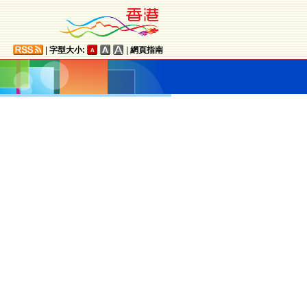
|
字型大小:
|
網頁指南