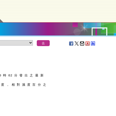
0 時 02 分 發 出 之 最 新
9 度 ， 相 對 濕 度 百 分 之