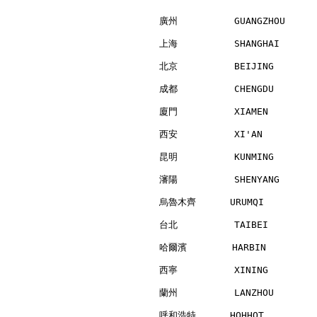
廣州          GUANGZHOU     
上海          SHANGHAI      
北京          BEIJING       
成都          CHENGDU       
廈門          XIAMEN        
西安          XI'AN         
昆明          KUNMING       
瀋陽          SHENYANG      
烏魯木齊      URUMQI          
台北          TAIBEI        
哈爾濱        HARBIN         
西寧          XINING        
蘭州          LANZHOU       
呼和浩特      HOHHOT          