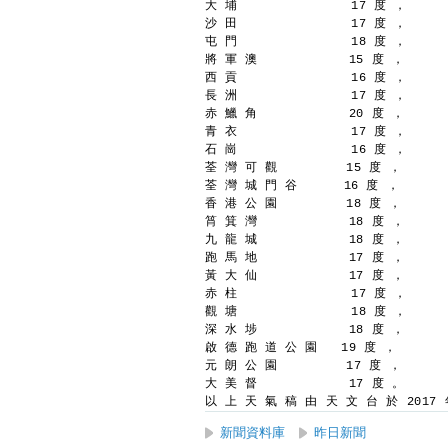
大 埔               17 度 ，
沙 田               17 度 ，
屯 門               18 度 ，
將 軍 澳            15 度 ，
西 貢               16 度 ，
長 洲               17 度 ，
赤 鱲 角            20 度 ，
青 衣               17 度 ，
石 崗               16 度 ，
荃 灣 可 觀         15 度 ，
荃 灣 城 門 谷      16 度 ，
香 港 公 園         18 度 ，
筲 箕 灣            18 度 ，
九 龍 城            18 度 ，
跑 馬 地            17 度 ，
黃 大 仙            17 度 ，
赤 柱               17 度 ，
觀 塘               18 度 ，
深 水 埗            18 度 ，
啟 德 跑 道 公 園   19 度 ，
元 朗 公 園         17 度 ，
大 美 督            17 度 。
以 上 天 氣 稿 由 天 文 台 於 2017 年
新聞資料庫
昨日新聞