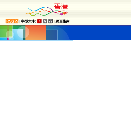
|
字型大小:
|
網頁指南