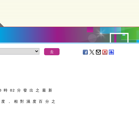
0 時 02 分 發 出 之 最 新
9 度 ， 相 對 濕 度 百 分 之