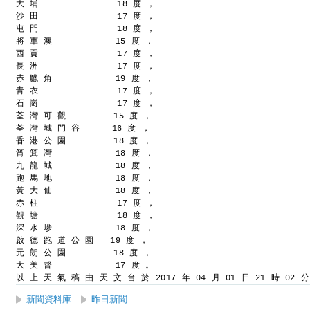
大 埔               18 度 ，
沙 田               17 度 ，
屯 門               18 度 ，
將 軍 澳            15 度 ，
西 貢               17 度 ，
長 洲               17 度 ，
赤 鱲 角            19 度 ，
青 衣               17 度 ，
石 崗               17 度 ，
荃 灣 可 觀         15 度 ，
荃 灣 城 門 谷      16 度 ，
香 港 公 園         18 度 ，
筲 箕 灣            18 度 ，
九 龍 城            18 度 ，
跑 馬 地            18 度 ，
黃 大 仙            18 度 ，
赤 柱               17 度 ，
觀 塘               18 度 ，
深 水 埗            18 度 ，
啟 德 跑 道 公 園   19 度 ，
元 朗 公 園         18 度 ，
大 美 督            17 度 。
以 上 天 氣 稿 由 天 文 台 於 2017 年 04 月 01 日 21 時 02 
新聞資料庫
昨日新聞