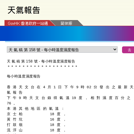
天 氣 稿 第 158 號 - 每小時溫度濕度報告
＊
＊
＊
＊
＊
＊
＊
＊
＊
＊
＊
＊
＊
＊
＊
＊
＊
＊
＊
每小時溫度濕度報告
香 港 天 文 台 在 4 月 1 日 下 午 9 時 02 分 發 出 之 最 新 天
氣 報 告
下 午 9 時 天 文 台 錄 得 氣 溫 19 度 ， 相 對 濕 度 百 分 之
76 。
本 港 其 他 地 區 的 氣 溫 ：
京 士 柏            18 度 ，
黃 竹 坑            16 度 ，
打 鼓 嶺            18 度 ，
流 浮 山            18 度 ，