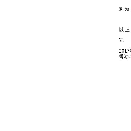
退 潮 
    
以 上 
完
201
香港時