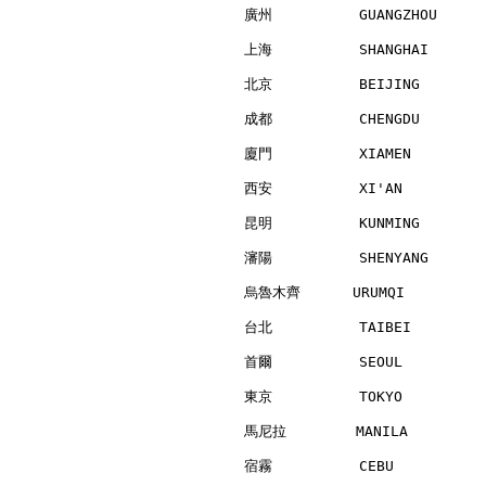
廣州          GUANGZHOU     
上海          SHANGHAI      
北京          BEIJING       
成都          CHENGDU       
廈門          XIAMEN        
西安          XI'AN         
昆明          KUNMING       
瀋陽          SHENYANG      
烏魯木齊      URUMQI          
台北          TAIBEI        
首爾          SEOUL         
東京          TOKYO         
馬尼拉        MANILA         
宿霧          CEBU          