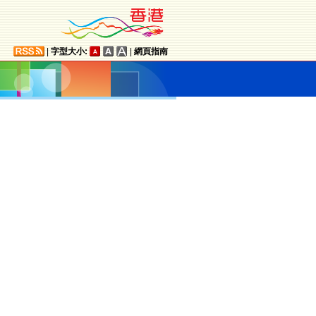
|
字型大小:
|
網頁指南