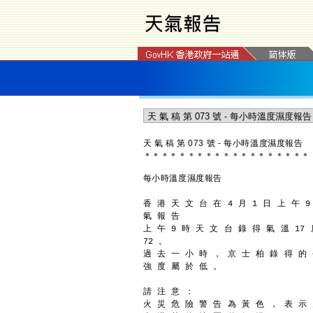
天 氣 稿 第 073 號 - 每小時溫度濕度報告
＊
＊
＊
＊
＊
＊
＊
＊
＊
＊
＊
＊
＊
＊
＊
＊
＊
＊
＊
每小時溫度濕度報告
香 港 天 文 台 在 4 月 1 日 上 午 9
氣 報 告
上 午 9 時 天 文 台 錄 得 氣 溫 17
72 。
過 去 一 小 時 ， 京 士 柏 錄 得 的 
強 度 屬 於 低 。
請 注 意 ：
火 災 危 險 警 告 為 黃 色 ， 表 示