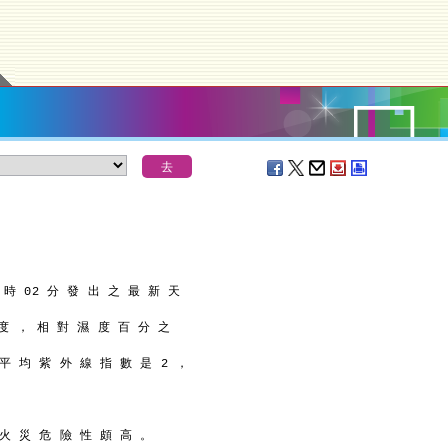
 時 02 分 發 出 之 最 新 天
 度 ， 相 對 濕 度 百 分 之
平 均 紫 外 線 指 數 是 2 ，
 火 災 危 險 性 頗 高 。