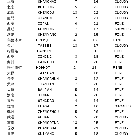
上海          SHANGHAI        7       16       CLOUDY  
北京          BEIJING         5       22       CLOUDY  
成都          CHENGDU        13       22       CLOUDY  
廈門          XIAMEN         12       21       CLOUDY  
西安          XI'AN           6       21       FINE    
昆明          KUNMING         7       17       SHOWERS 
瀋陽          SHENYANG       -2       15       FINE    
烏魯木齊      URUMQI          4       13       FINE     
台北          TAIBEI         13       17       CLOUDY  
哈爾濱        HARBIN         -5       10       FINE     
西寧          XINING         -3       18       FINE    
蘭州          LANZHOU         3       20       FINE    
呼和浩特      HOHHOT         -2       16       FINE     
太原          TAIYUAN        -1       18       FINE    
長春          CHANGCHUN      -3       12       FINE    
天津          TIANJIN         7       20       FINE    
大連          DALIAN          5       14       FINE    
濟南          JINAN           6       20       FINE    
青島          QINGDAO         4       14       FINE    
拉薩          LHASA           2       16       SHOWERS 
鄭州          ZHENGZHOU       5       20       FINE    
武漢          WUHAN           5       20       CLOUDY  
重慶          CHONGQING      13       25       FINE    
長沙          CHANGSHA        8       21       CLOUDY  
貴陽          GUIYANG         5       18       CLOUDY  