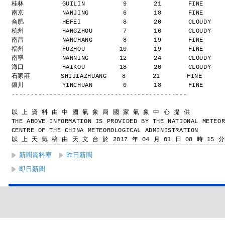
桂林          GUILIN          9       21       FINE    
南京          NANJING         6       18       FINE    
合肥          HEFEI           8       20       CLOUDY  
杭州          HANGZHOU        7       16       CLOUDY  
南昌          NANCHANG        8       19       FINE    
福州          FUZHOU         10       19       FINE    
南寧          NANNING        12       24       CLOUDY  
海口          HAIKOU         18       20       CLOUDY  
石家莊        SHIJIAZHUANG    8       21       FINE     
銀川          YINCHUAN        0       18       FINE    
----------------------------------------------
以 上 資 料 由 中 國 氣 象 局 國 家 氣 象 中 心 提 供
THE ABOVE INFORMATION IS PROVIDED BY THE NATIONAL METEO
CENTRE OF THE CHINA METEOROLOGICAL ADMINISTRATION
以 上 天 氣 稿 由 天 文 台 於 2017 年 04 月 01 日 08 時 15 
新聞資料庫
昨日新聞
即日新聞