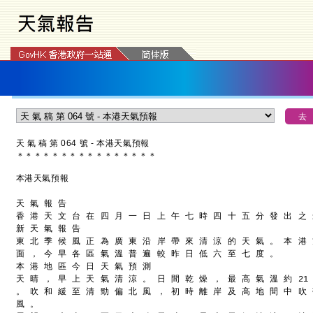
天 氣 稿 第 064 號 - 本港天氣預報
＊
＊
＊
＊
＊
＊
＊
＊
＊
＊
＊
＊
＊
＊
＊
＊
本港天氣預報
天 氣 報 告
香 港 天 文 台 在 四 月 一 日 上 午 七 時 四 十 五 分 發 出 之
新 天 氣 報 告
東 北 季 候 風 正 為 廣 東 沿 岸 帶 來 清 涼 的 天 氣 。 本 港
面 ， 今 早 各 區 氣 溫 普 遍 較 昨 日 低 六 至 七 度 。
本 港 地 區 今 日 天 氣 預 測
天 晴 ， 早 上 天 氣 清 涼 。 日 間 乾 燥 ， 最 高 氣 溫 約 21
。 吹 和 緩 至 清 勁 偏 北 風 ， 初 時 離 岸 及 高 地 間 中 吹
風 。