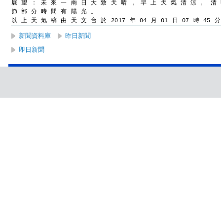
展 望 ： 未 來 一 兩 日 大 致 天 晴 ， 早 上 天 氣 清 涼 。 清
節 部 分 時 間 有 陽 光 。
以 上 天 氣 稿 由 天 文 台 於 2017 年 04 月 01 日 07 時 45 
新聞資料庫
昨日新聞
即日新聞