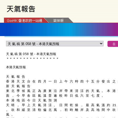
天 氣 稿 第 058 號 - 本港天氣預報
＊
＊
＊
＊
＊
＊
＊
＊
＊
＊
＊
＊
＊
＊
＊
＊
本港天氣預報
天 氣 報 告
香 港 天 文 台 在 四 月 一 日 上 午 六 時 四 十 五 分 發 出 之
新 天 氣 報 告
東 北 季 候 風 正 為 廣 東 沿 岸 帶 來 清 涼 的 天 氣 。 本 港
面 ， 今 早 各 區 氣 溫 普 遍 較 昨 日 低 六 至 七 度 。
本 港 地 區 今 日 天 氣 預 測
天 晴 ， 早 上 天 氣 清 涼 。 日 間 乾 燥 ， 最 高 氣 溫 約 21
。 吹 和 緩 至 清 勁 偏 北 風 ， 初 時 離 岸 及 高 地 間 中 吹
風 。