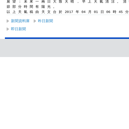
展 望 ： 未 來 一 兩 日 大 致 天 晴 ， 早 上 天 氣 清 涼 。 清
節 部 分 時 間 有 陽 光 。
以 上 天 氣 稿 由 天 文 台 於 2017 年 04 月 01 日 06 時 45 
新聞資料庫
昨日新聞
即日新聞