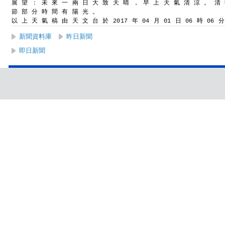
展 望 ： 未 來 一 兩 日 大 致 天 晴 ， 早 上 天 氣 清 涼 。 清
節 部 分 時 間 有 陽 光 。
以 上 天 氣 稿 由 天 文 台 於 2017 年 04 月 01 日 06 時 06 
新聞資料庫
昨日新聞
即日新聞