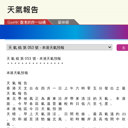
天 氣 稿 第 053 號 - 本港天氣預報
＊
＊
＊
＊
＊
＊
＊
＊
＊
＊
＊
＊
＊
＊
＊
＊
本港天氣預報
天 氣 報 告
香 港 天 文 台 在 四 月 一 日 上 午 六 時 零 五 分 發 出 之 最
天 氣 報 告
東 北 季 候 風 正 為 廣 東 沿 岸 帶 來 清 涼 的 天 氣 。 本 港
面 ， 今 早 各 區 氣 溫 普 遍 較 昨 日 低 六 至 七 度 。
本 港 地 區 今 日 天 氣 預 測
天 晴 ， 早 上 天 氣 清 涼 。 日 間 乾 燥 ， 最 高 氣 溫 約 21
。 吹 和 緩 至 清 勁 偏 北 風 ， 初 時 離 岸 及 高 地 間 中 吹
風 。