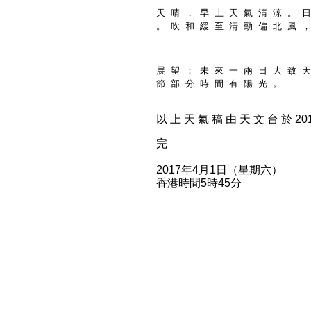
天 晴 ， 早 上 天 氣 清 涼 。 日
。 吹 和 緩 至 清 勁 偏 北 風 ，
展 望 ： 未 來 一 兩 日 大 致 天
節 部 分 時 間 有 陽 光 。
以 上 天 氣 稿 由 天 文 台 於 2017
完
2017年4月1日（星期六）
香港時間5時45分