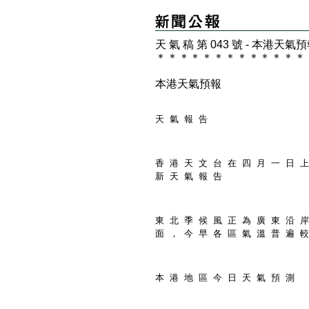
天 氣 稿 第 043 號 - 本港天氣
＊
＊
＊
＊
＊
＊
＊
＊
＊
＊
＊
＊
＊
本港天氣預報
天 氣 報 告
香 港 天 文 台 在 四 月 一 日 上
新 天 氣 報 告
東 北 季 候 風 正 為 廣 東 沿 岸
面 ， 今 早 各 區 氣 溫 普 遍 較
本 港 地 區 今 日 天 氣 預 測