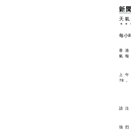
天 氣
＊
＊
每小
香 港 
氣 報
上 午
78 。
請 注
強 烈