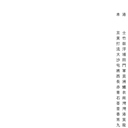
本 港
京 士 
黃 竹 
打 鼓 
流 浮 
大 埔 
沙 田 
屯 門 
將 軍 
西 貢 
長 洲 
赤 鱲 
青 衣 
石 崗 
荃 灣 
荃 灣 
香 港 
筲 箕 
九 龍 