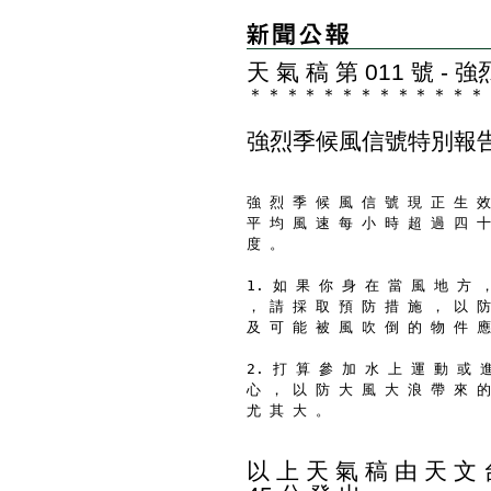
天 氣 稿 第 011 號 
＊
＊
＊
＊
＊
＊
＊
＊
＊
＊
＊
＊
＊
強烈季候風信號特別報
強 烈 季 候 風 信 號 現 正 生 效
平 均 風 速 每 小 時 超 過 四 十
度 。
1. 如 果 你 身 在 當 風 地 方 
， 請 採 取 預 防 措 施 ， 以 防
及 可 能 被 風 吹 倒 的 物 件 應
2. 打 算 參 加 水 上 運 動 或 
心 ， 以 防 大 風 大 浪 帶 來 的
尤 其 大 。
以 上 天 氣 稿 由 天 文 台