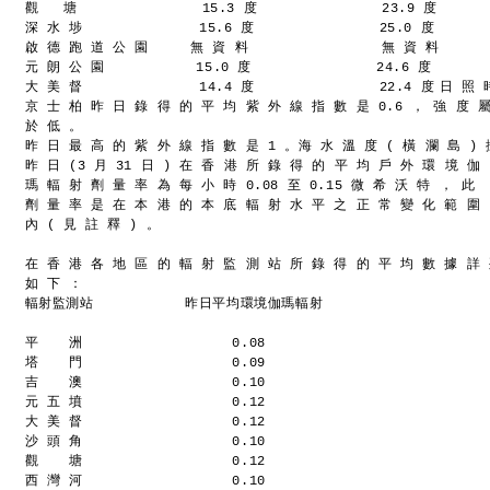
觀   塘               15.3 度               23.9 度
深 水 埗              15.6 度               25.0 度
啟 德 跑 道 公 園     無 資 料                無 資 料
元 朗 公 園           15.0 度               24.6 度
大 美 督              14.4 度               22.4 度
日 照 
京 士 柏 昨 日 錄 得 的 平 均 紫 外 線 指 數 是 0.6 ， 強 度 
於 低 。
昨 日 最 高 的 紫 外 線 指 數 是 1 。
海 水 溫 度 ( 橫 瀾 島 ) 
昨 日 (3 月 31 日 ) 在 香 港 所 錄 得 的 平 均 戶 外 環 境 伽
瑪 輻 射 劑 量 率 為 每 小 時 0.08 至 0.15 微 希 沃 特 ， 此
劑 量 率 是 在 本 港 的 本 底 輻 射 水 平 之 正 常 變 化 範 圍
內 ( 見 註 釋 ) 。
在 香 港 各 地 區 的 輻 射 監 測 站 所 錄 得 的 平 均 數 據 詳
如 下 ：
輻射監測站           昨日平均環境伽瑪輻射
	          
平  　洲                  0.08
塔  　門                  0.09
吉　  澳                  0.10
元 五 墳                  0.12
大 美 督                  0.12
沙 頭 角                  0.10
觀  　塘                  0.12
西 灣 河                  0.10