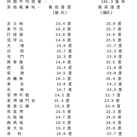
同 期 平 均 雨 量 ：                       161.3 毫 米
其 他 氣 象 站 - 　 最 低 溫 度 　         最 高 溫 度
　 　 　 　 　   　 　(攝 氏)　　 　   　 　 (攝氏)
京 士 柏              15.4 度               23.9 度
黃 竹 坑              16.0 度               23.7 度
打 鼓 嶺              14.8 度               14.8 度
流 浮 山              14.6 度               23.5 度
大    埔              14.9 度               21.7 度
沙    田              15.7 度               22.3 度
屯    門              15.3 度               23.9 度
將 軍 澳              14.6 度               22.5 度
西    貢              15.3 度               21.6 度
長    洲              14.5 度               23.0 度
赤 鱲 角              16.1 度               25.4 度
青    衣              15.8 度               24.2 度
石    崗              14.7 度               24.3 度
荃 灣 可 觀           14.2 度               22.7 度
荃 灣 城 門 谷        15.4 度               23.9 度
香 港 公 園           15.3 度               24.0 度
筲 箕 灣              15.5 度               22.3 度
九 龍 城              14.7 度               24.0 度
跑 馬 地              16.5 度               24.9 度
黃 大 仙              15.2 度               23.8 度
赤   柱               15.8 度               22.7 度