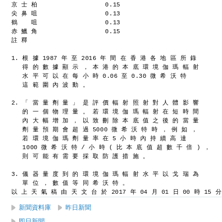
京 士 柏                  0.15
尖 鼻 咀                  0.13
鶴  　咀                  0.13
赤 鱲 角                  0.15
註 釋
1. 根 據 1987 年 至 2016 年 間 在 香 港 各 地 區 所 錄
   得 的 數 據 顯 示 ， 本 港 的 本 底 環 境 伽 瑪 輻 射
   水 平 可 以 在 每 小 時 0.06 至 0.30 微 希 沃 特
   這 範 圍 內 波 動 。
2. 「 當 量 劑 量 」 是 評 價 輻 射 照 射 對 人 體 影 響
   的 一 個 物 理 量 。 若 環 境 伽 瑪 輻 射 在 短 時 間
   內 大 幅 增 加 ， 以 致 刪 除 本 底 值 之 後 的 當 量
   劑 量 預 期 會 超 過 5000 微 希 沃 特 時 ， 例 如 ，
   若 環 境 伽 瑪 劑 量 率 在 5 小 時 內 持 續 高 達
   1000 微 希 沃 特 / 小 時 ( 比 本 底 值 超 數 千 倍 ) ，
   則 可 能 有 需 要 採 取 防 護 措 施 。
3. 儀 器 量 度 到 的 環 境 伽 瑪 輻 射 水 平 以 戈 瑞 為
   單 位 ， 數 值 等 同 希 沃 特 。
以 上 天 氣 稿 由 天 文 台 於 2017 年 04 月 01 日 00 時 15 
新聞資料庫
昨日新聞
即日新聞