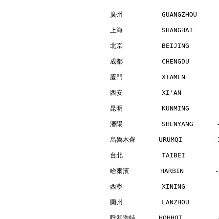
廣州          GUANGZHOU     
上海          SHANGHAI      
北京          BEIJING       
成都          CHENGDU       
廈門          XIAMEN        
西安          XI'AN         
昆明          KUNMING       
瀋陽          SHENYANG      
烏魯木齊      URUMQI        -1
台北          TAIBEI        
哈爾濱        HARBIN        -
西寧          XINING        
蘭州          LANZHOU       
呼和浩特      HOHHOT         -