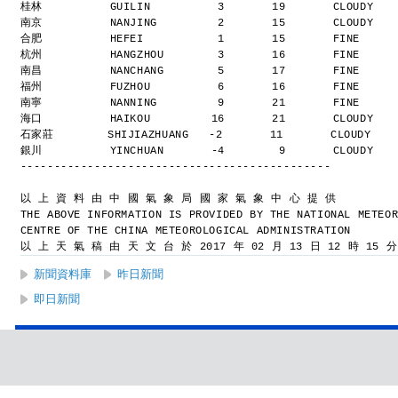
桂林          GUILIN          3       19       CLOUDY  
南京          NANJING         2       15       CLOUDY  
合肥          HEFEI           1       15       FINE    
杭州          HANGZHOU        3       16       FINE    
南昌          NANCHANG        5       17       FINE    
福州          FUZHOU          6       16       FINE    
南寧          NANNING         9       21       FINE    
海口          HAIKOU         16       21       CLOUDY  
石家莊        SHIJIAZHUANG   -2       11       CLOUDY   
銀川          YINCHUAN       -4        9       CLOUDY  
----------------------------------------------
以 上 資 料 由 中 國 氣 象 局 國 家 氣 象 中 心 提 供
THE ABOVE INFORMATION IS PROVIDED BY THE NATIONAL METEO
CENTRE OF THE CHINA METEOROLOGICAL ADMINISTRATION
以 上 天 氣 稿 由 天 文 台 於 2017 年 02 月 13 日 12 時 15 
新聞資料庫
昨日新聞
即日新聞