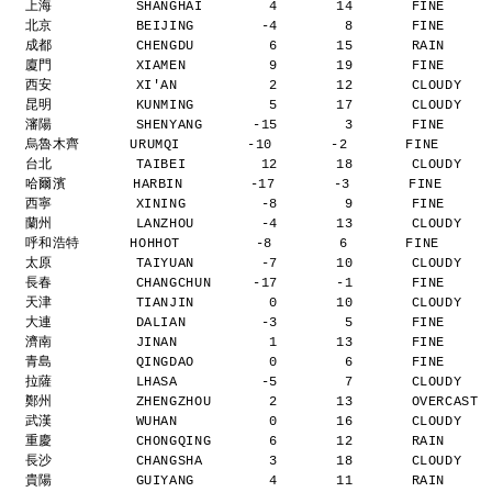
上海          SHANGHAI        4       14       FINE    
北京          BEIJING        -4        8       FINE    
成都          CHENGDU         6       15       RAIN    
廈門          XIAMEN          9       19       FINE    
西安          XI'AN           2       12       CLOUDY  
昆明          KUNMING         5       17       CLOUDY  
瀋陽          SHENYANG      -15        3       FINE    
烏魯木齊      URUMQI        -10       -2       FINE     
台北          TAIBEI         12       18       CLOUDY  
哈爾濱        HARBIN        -17       -3       FINE     
西寧          XINING         -8        9       FINE    
蘭州          LANZHOU        -4       13       CLOUDY  
呼和浩特      HOHHOT         -8        6       FINE     
太原          TAIYUAN        -7       10       CLOUDY  
長春          CHANGCHUN     -17       -1       FINE    
天津          TIANJIN         0       10       CLOUDY  
大連          DALIAN         -3        5       FINE    
濟南          JINAN           1       13       FINE    
青島          QINGDAO         0        6       FINE    
拉薩          LHASA          -5        7       CLOUDY  
鄭州          ZHENGZHOU       2       13       OVERCAST
武漢          WUHAN           0       16       CLOUDY  
重慶          CHONGQING       6       12       RAIN    
長沙          CHANGSHA        3       18       CLOUDY  
貴陽          GUIYANG         4       11       RAIN    