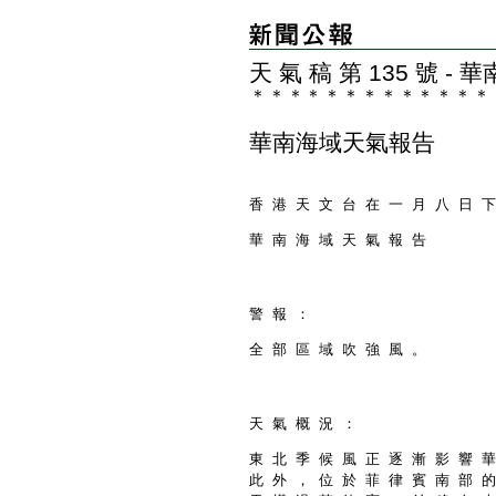
天 氣 稿 第 135 號 
＊
＊
＊
＊
＊
＊
＊
＊
＊
＊
＊
＊
＊
華南海域天氣報告
香 港 天 文 台 在 一 月 八 日 下
華 南 海 域 天 氣 報 告
警 報 ：
全 部 區 域 吹 強 風 。
天 氣 概 況 ：
東 北 季 候 風 正 逐 漸 影 響 華
此 外 ， 位 於 菲 律 賓 南 部 的