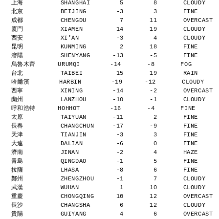
上海          SHANGHAI        5        8       CLOUDY  
北京          BEIJING        -3        3       FINE    
成都          CHENGDU         7       11       OVERCAST
廈門          XIAMEN         14       19       CLOUDY  
西安          XI'AN          -3        4       CLOUDY  
昆明          KUNMING         2       18       FINE    
瀋陽          SHENYANG      -13       -5       FINE    
烏魯木齊      URUMQI        -14       -8       FOG      
台北          TAIBEI         15       19       RAIN    
哈爾濱        HARBIN        -19      -12       CLOUDY   
西寧          XINING        -14       -2       OVERCAST
蘭州          LANZHOU       -10       -1       CLOUDY  
呼和浩特      HOHHOT        -16       -4       FINE     
太原          TAIYUAN       -11        2       FINE    
長春          CHANGCHUN     -17       -9       FINE    
天津          TIANJIN        -3        3       FINE    
大連          DALIAN         -6        0       FINE    
濟南          JINAN          -2        4       HAZE    
青島          QINGDAO        -1        5       FINE    
拉薩          LHASA          -8        6       FINE    
鄭州          ZHENGZHOU      -1        7       CLOUDY  
武漢          WUHAN           1       10       CLOUDY  
重慶          CHONGQING      10       12       OVERCAST
長沙          CHANGSHA        6       12       CLOUDY  
貴陽          GUIYANG         4        6       OVERCAST