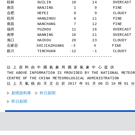
桂林          GUILIN         10       14       OVERCAST
南京          NANJING         1        9       FINE    
合肥          HEFEI           0        9       CLOUDY  
杭州          HANGZHOU        6       11       FINE    
南昌          NANCHANG        7       12       FINE    
福州          FUZHOU         11       16       OVERCAST
南寧          NANNING        16       21       OVERCAST
海口          HAIKOU         20       23       CLOUDY  
石家莊        SHIJIAZHUANG   -3        4       FINE     
銀川          YINCHUAN      -12       -1       CLOUDY  
----------------------------------------------
以 上 資 料 由 中 國 氣 象 局 國 家 氣 象 中 心 提 供
THE ABOVE INFORMATION IS PROVIDED BY THE NATIONAL METEO
CENTRE OF THE CHINA METEOROLOGICAL ADMINISTRATION
以 上 天 氣 稿 由 天 文 台 於 2017 年 01 月 08 日 19 時 01 
新聞資料庫
昨日新聞
即日新聞