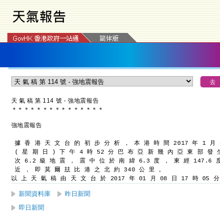
天 氣 稿 第 114 號 - 強地震報告
＊
＊
＊
＊
＊
＊
＊
＊
＊
＊
＊
＊
＊
＊
＊
強地震報告
據 香 港 天 文 台 的 初 步 分 析 ， 本 港 時 間 2017 年 1 月 
( 星 期 日 ) 下 午 4 時 52 分 巴 布 亞 新 幾 內 亞 東 部 發 
次 6.2 級 地 震 ， 震 中 位 於 南 緯 6.3 度 ， 東 經 147.6 
近 ， 即 莫 爾 玆 比 港 之 北 約 340 公 里 。
以 上 天 氣 稿 由 天 文 台 於 2017 年 01 月 08 日 17 時 05 
新聞資料庫
昨日新聞
即日新聞